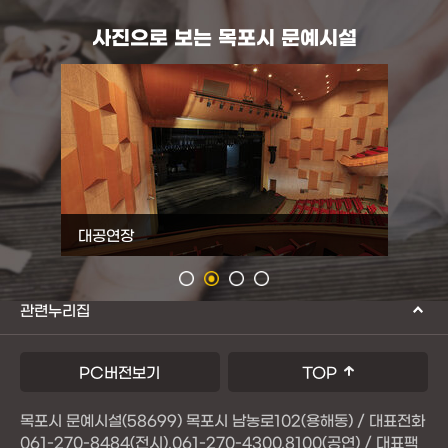
사진으로 보는 목포시 문예시설
대공연장
소공연
관련누리집
PC버전보기
TOP
목포시 문예시설(58699) 목포시 남농로102(용해동) / 대표전화
061-270-8484(전시),061-270-4300,8100(공연) / 대표팩