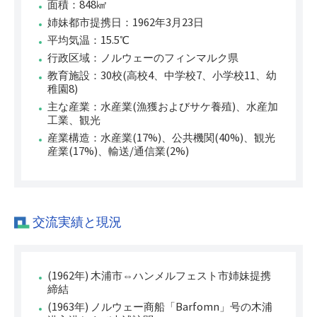
面積：848㎢
姉妹都市提携日：1962年3月23日
平均気温：15.5℃
行政区域：ノルウェーのフィンマルク県
教育施設：30校(高校4、中学校7、小学校11、幼
稚園8)
主な産業：水産業(漁獲およびサケ養殖)、水産加
工業、観光
産業構造：水産業(17%)、公共機関(40%)、観光
産業(17%)、輸送/通信業(2%)
交流実績と現況
(1962年) 木浦市⇔ハンメルフェスト市姉妹提携
締結
(1963年) ノルウェー商船「Barfomn」号の木浦