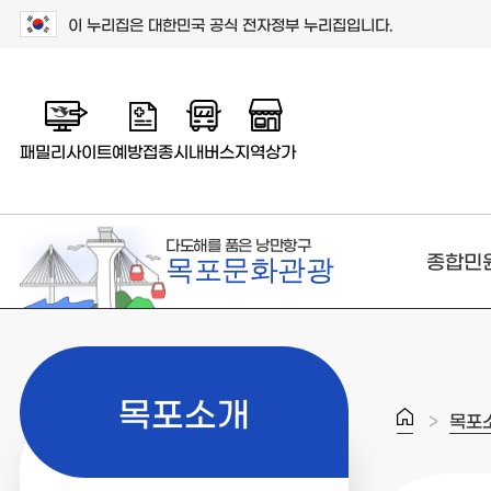
이 누리집은 대한민국 공식 전자정부 누리집입니다.
패밀리사이트
예방접종
시내버스
지역상가
다도해를 품은 낭만항구
종합민
목포문화관광
목포소개
>
목포