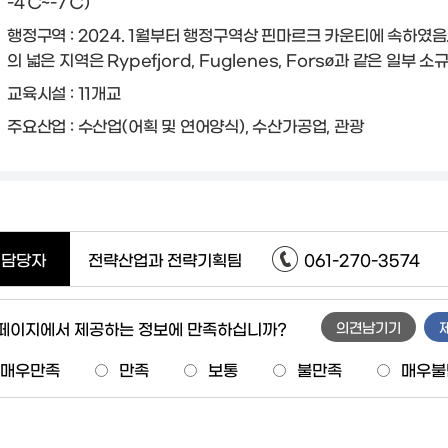
-4℃~-7℃)
행정구역 : 2024. 1월부터 행정구역상 핀마르크 카운티에 속하였음. 
의 넓은 지역은 Rypefjord, Fuglenes, Forsø과 같은 일부 
교육시설 : 11개교
주요산업 : 수산업(어획 및 연어양식), 수산가공업, 관광
담당자
전략산업과 전략기획팀
061-270-3574
 페이지에서 제공하는 정보에 만족하십니까?
의견남기기
매우만족
만족
보통
불만족
매우불