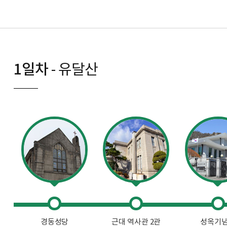
1일차
- 유달산
경동성당
근대 역사관 2관
성옥기