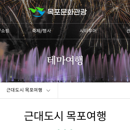
/쇼핑
축제/행사
시티투어
근대도시 목포여행
근대도시 목포여행