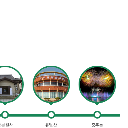
동본원사
유달산
춤추는