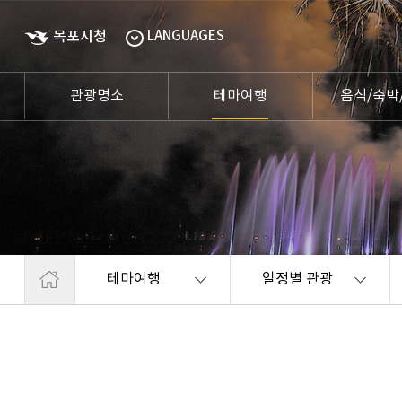
목포시청
LANGUAGES
관광명소
테마여행
음식/숙박
테마여행
일정별 관광