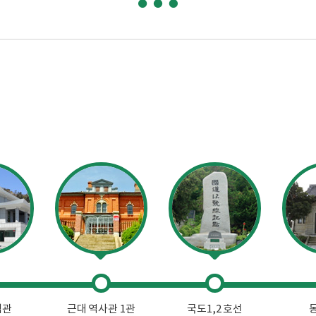
념관
근대 역사관 1관
국도1,2 호선