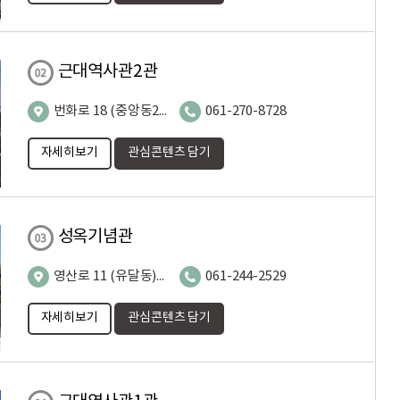
근대역사관2관
번화로 18 (중앙동2가)
061-270-8728
자세히보기
관심콘텐츠 담기
성옥기념관
영산로 11 (유달동)성옥기념관
061-244-2529
자세히보기
관심콘텐츠 담기