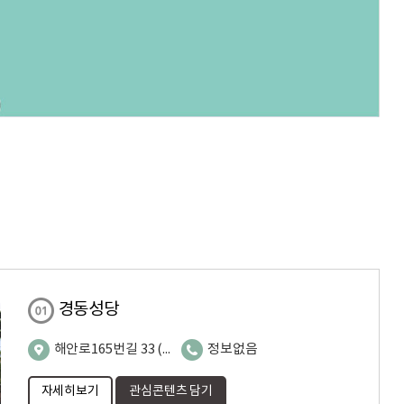
경동성당
해안로165번길 33 (경동2가)
정보없음
자세히보기
관심콘텐츠 담기