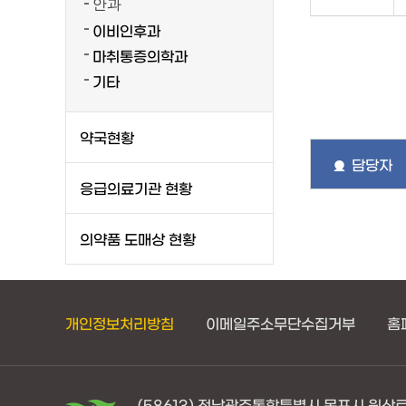
안과
이비인후과
마취통증의학과
기타
약국현황
담당자
응급의료기관 현황
의약품 도매상 현황
개인정보처리방침
이메일주소무단수집거부
홈
(58613) 전남광주통합특별시 목포시 원산로45