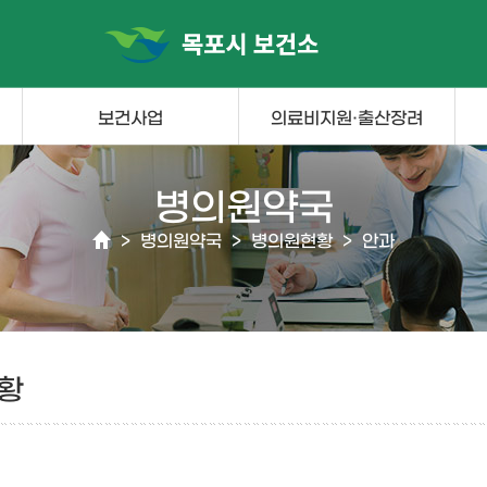
보건사업
의료비지원·출산장려
병의원약국
>
병의원약국
>
병의원현황
>
안과
황