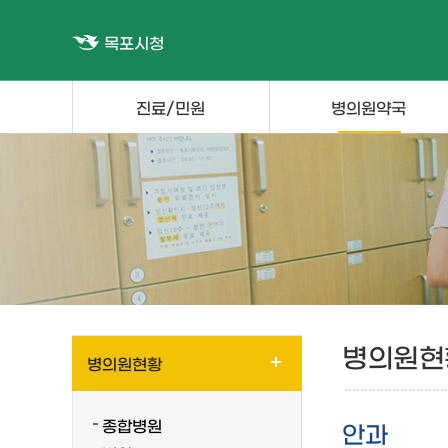
목포시청
진료/민원
병의원약국
병의원현
병의원현황
종합병원
안과