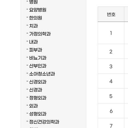
병원
요양병원
번호
한의원
치과
1
가정의학과
내과
피부과
2
비뇨기과
산부인과
3
소아청소년과
4
신경외과
신경과
5
정형외과
외과
6
성형외과
정신건강의학과
7